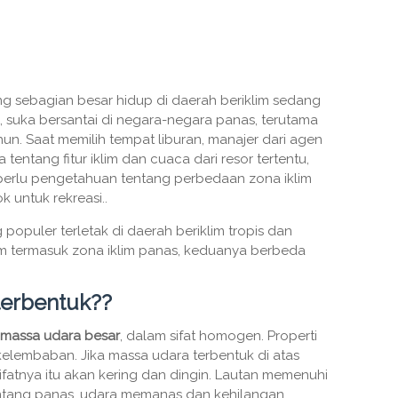
g sebagian besar hidup di daerah beriklim sedang
 suka bersantai di negara-negara panas, terutama
n. Saat memilih tempat liburan, manajer dari agen
entang fitur iklim dan cuaca dari resor tertentu,
 perlu pengetahuan tentang perbedaan zona iklim
untuk rekreasi..
opuler terletak di daerah beriklim tropis dan
im termasuk zona iklim panas, keduanya berbeda
terbentuk??
massa udara besar
, dalam sifat homogen. Properti
elembaban. Jika massa udara terbentuk di atas
ifatnya itu akan kering dan dingin. Lautan memenuhi
intang panas, udara memanas dan kehilangan