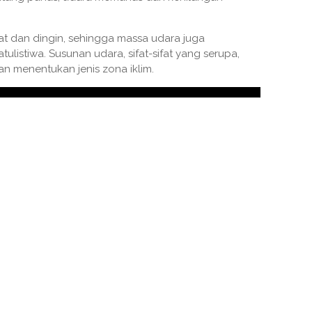
at dan dingin, sehingga massa udara juga
tulistiwa. Susunan udara, sifat-sifat yang serupa,
an menentukan jenis zona iklim.