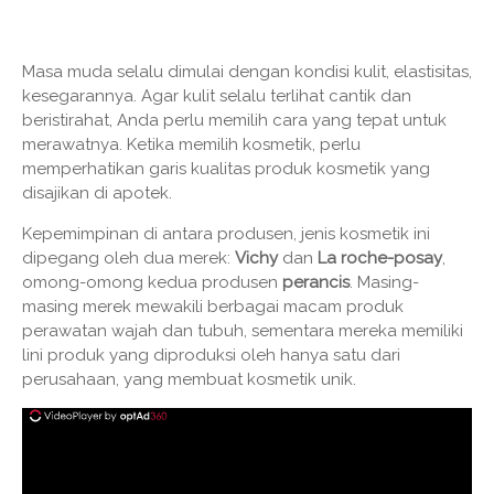
Masa muda selalu dimulai dengan kondisi kulit, elastisitas,
kesegarannya. Agar kulit selalu terlihat cantik dan
beristirahat, Anda perlu memilih cara yang tepat untuk
merawatnya. Ketika memilih kosmetik, perlu
memperhatikan garis kualitas produk kosmetik yang
disajikan di apotek.
Kepemimpinan di antara produsen, jenis kosmetik ini
dipegang oleh dua merek:
Vichy
dan
La roche-posay
,
omong-omong kedua produsen
perancis
. Masing-
masing merek mewakili berbagai macam produk
perawatan wajah dan tubuh, sementara mereka memiliki
lini produk yang diproduksi oleh hanya satu dari
perusahaan, yang membuat kosmetik unik.