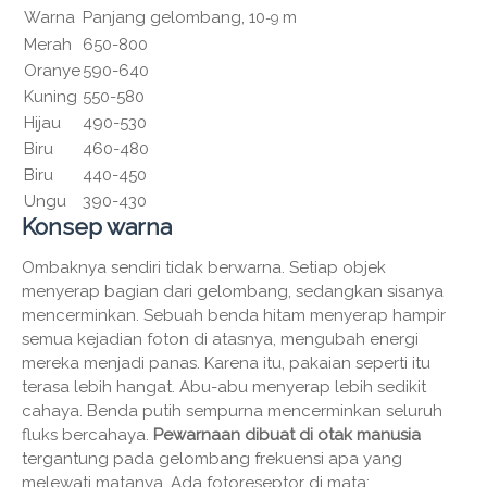
Warna
Panjang gelombang, 10
m
-9
Merah
650-800
Oranye
590-640
Kuning
550-580
Hijau
490-530
Biru
460-480
Biru
440-450
Ungu
390-430
Konsep warna
Ombaknya sendiri tidak berwarna. Setiap objek
menyerap bagian dari gelombang, sedangkan sisanya
mencerminkan. Sebuah benda hitam menyerap hampir
semua kejadian foton di atasnya, mengubah energi
mereka menjadi panas. Karena itu, pakaian seperti itu
terasa lebih hangat. Abu-abu menyerap lebih sedikit
cahaya. Benda putih sempurna mencerminkan seluruh
fluks bercahaya.
Pewarnaan dibuat di
otak manusia
tergantung pada gelombang frekuensi apa yang
melewati matanya. Ada fotoreseptor di mata: