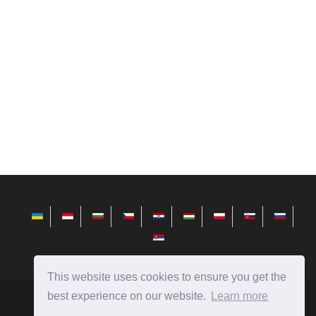
This website uses cookies to ensure you get the
best experience on our website.
Learn more
id.avktarget.com
Ⓒ
2026