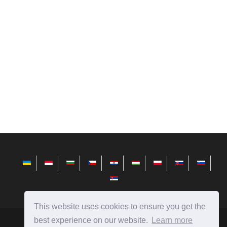
This website uses cookies to ensure you get the
best experience on our website.
Learn more
id.avktarget.com
Ⓒ
2026