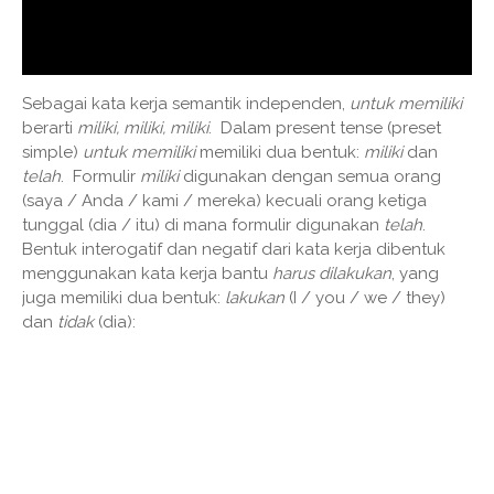
Sebagai kata kerja semantik independen,
untuk memiliki
berarti
miliki, miliki, miliki
. Dalam present tense (preset
simple)
untuk memiliki
memiliki dua bentuk:
miliki
dan
telah
. Formulir
miliki
digunakan dengan semua orang
(saya / Anda / kami / mereka) kecuali orang ketiga
tunggal (dia / itu) di mana formulir digunakan
telah
.
Bentuk interogatif dan negatif dari kata kerja dibentuk
menggunakan kata kerja bantu
harus dilakukan
, yang
juga memiliki dua bentuk:
lakukan
(I / you / we / they)
dan
tidak
(dia):