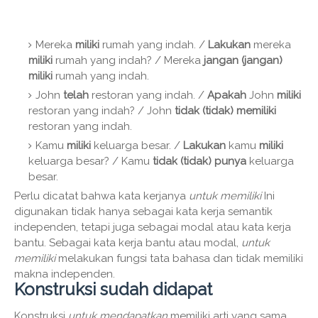
Mereka
miliki
rumah yang indah. /
Lakukan
mereka
miliki
rumah yang indah? / Mereka
jangan (jangan)
miliki
rumah yang indah.
John
telah
restoran yang indah. /
Apakah
John
miliki
restoran yang indah? / John
tidak (tidak) memiliki
restoran yang indah.
Kamu
miliki
keluarga besar. /
Lakukan
kamu
miliki
keluarga besar? / Kamu
tidak (tidak) punya
keluarga
besar.
Perlu dicatat bahwa kata kerjanya
untuk memiliki
Ini
digunakan tidak hanya sebagai kata kerja semantik
independen, tetapi juga sebagai modal atau kata kerja
bantu. Sebagai kata kerja bantu atau modal,
untuk
memiliki
melakukan fungsi tata bahasa dan tidak memiliki
makna independen.
Konstruksi sudah didapat
Konstruksi
untuk mendapatkan
memiliki arti yang sama