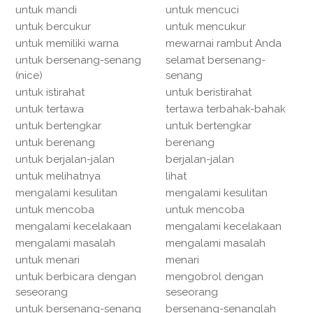
untuk mandi
untuk mencuci
untuk bercukur
untuk mencukur
untuk memiliki warna
mewarnai rambut Anda
untuk bersenang-senang
selamat bersenang-
(nice)
senang
untuk istirahat
untuk beristirahat
untuk tertawa
tertawa terbahak-bahak
untuk bertengkar
untuk bertengkar
untuk berenang
berenang
untuk berjalan-jalan
berjalan-jalan
untuk melihatnya
lihat
mengalami kesulitan
mengalami kesulitan
untuk mencoba
untuk mencoba
mengalami kecelakaan
mengalami kecelakaan
mengalami masalah
mengalami masalah
untuk menari
menari
untuk berbicara dengan
mengobrol dengan
seseorang
seseorang
untuk bersenang-senang
bersenang-senanglah