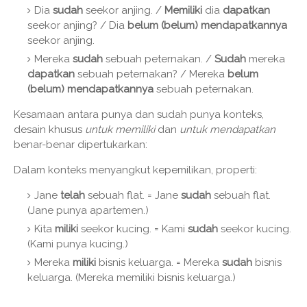
Dia
sudah
seekor anjing. /
Memiliki
dia
dapatkan
seekor anjing? / Dia
belum (belum) mendapatkannya
seekor anjing.
Mereka
sudah
sebuah peternakan. /
Sudah
mereka
dapatkan
sebuah peternakan? / Mereka
belum
(belum) mendapatkannya
sebuah peternakan.
Kesamaan antara punya dan sudah punya konteks,
desain khusus
untuk memiliki
dan
untuk mendapatkan
benar-benar dipertukarkan:
Dalam konteks menyangkut kepemilikan, properti:
Jane
telah
sebuah flat. = Jane
sudah
sebuah flat.
(Jane punya apartemen.)
Kita
miliki
seekor kucing. = Kami
sudah
seekor kucing.
(Kami punya kucing.)
Mereka
miliki
bisnis keluarga. = Mereka
sudah
bisnis
keluarga. (Mereka memiliki bisnis keluarga.)