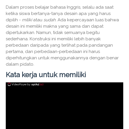
Dalam proses belajar bahasa Inggris, selalu ada saat
ketika siswa bertanya-tanya desain apa yang harus
dipilih -
miliki
atau
sudah
. Ada kepercayaan luas bahwa
desain ini memiliki makna yang sama dan dapat
dipertukarkan. Namun, tidak semuanya begitu
sederhana. Konstruksi ini memiliki lebih banyak
perbedaan daripada yang terlihat pada pandangan
pertama, dan perbedaan-perbedaan ini harus
diperhitungkan untuk menggunakannya dengan benar
dalam pidato.
Kata kerja untuk memiliki